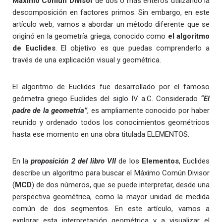
Máximo Común Divisor
de dos o más enteros utilizando la
descomposición en factores primos. Sin embargo, en este
artículo web, vamos a abordar un método diferente que se
originó en la geometría griega, conocido como
el algoritmo
de Euclides
. El objetivo es que puedas comprenderlo a
través de una explicación visual y geométrica.
El algoritmo de Euclides fue desarrollado por el famoso
geómetra griego Euclides del siglo IV a.C. Considerado
“
El
padre de la geometría
”
, es ampliamente conocido por haber
reunido y ordenado todos los conocimientos geométricos
hasta ese momento en una obra titulada ELEMENTOS.
En la
proposición 2 del libro VII
de los
Elementos
, Euclides
describe un algoritmo para buscar el Máximo Común Divisor
(
MCD
) de dos números, que se puede interpretar,
desde una
perspectiva geométrica,
como la mayor unidad de medida
común de dos segmentos. En este artículo, vamos a
explorar esta interpretación geométrica y a visualizar el