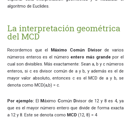
algoritmo de Euclides.
La interpretación geométrica
del MCD
Recordemos que el
Máximo Común Divisor
de varios
números enteros es el número
entero más grande
por el
cual son divisibles. Más exactamente: Sean a, b y c números
enteros, si c es divisor común de a y b, y además es el de
mayor valor absoluto, entonces c es el MCD de a y b, se
denota como MCD(a,b) = c.
Por ejemplo:
El
M
áximo
C
omún
D
ivisor de 12 y 8 es 4, ya
que es el mayor número entero que divide de forma exacta
a 12 y 8. Este se denota como
MCD
(12, 8) = 4