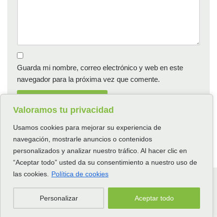
Guarda mi nombre, correo electrónico y web en este
navegador para la próxima vez que comente.
Valoramos tu privacidad
Usamos cookies para mejorar su experiencia de
navegación, mostrarle anuncios o contenidos
personalizados y analizar nuestro tráfico. Al hacer clic en
“Aceptar todo” usted da su consentimiento a nuestro uso de
las cookies.
Política de cookies
Neve
| Funciona gracias a
WordPress
Inicio
Acerca de mí
Contacto
Política de privacidad
Personalizar
Aceptar todo
Política de cookies
Aviso legal